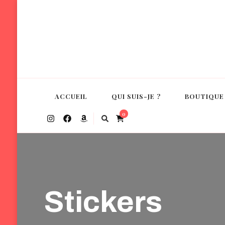
Margherita Gabbiani
Auteure de romance contemporaine
ACCUEIL
QUI SUIS-JE ?
BOUTIQUE
0
Stickers