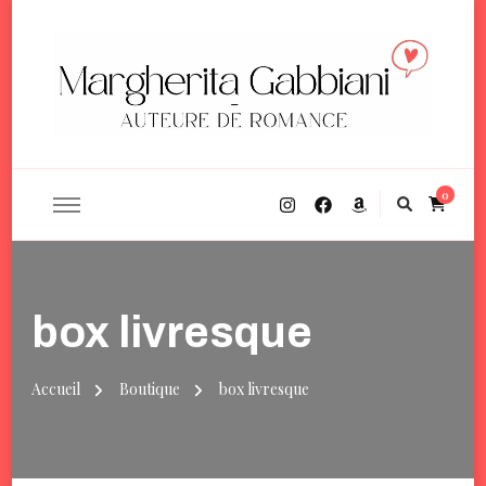
Margherita Gabbiani
Auteure de romance contemporaine
0
box livresque
Accueil
Boutique
box livresque