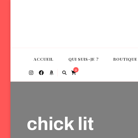
Margherita Gabbiani
Auteure de romance contemporaine
ACCUEIL
QUI SUIS-JE ?
BOUTIQUE
0
chick lit