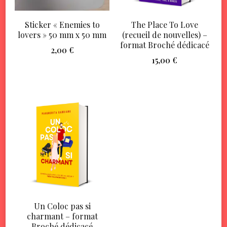
Sticker « Enemies to
The Place To Love
lovers » 50 mm x 50 mm
(recueil de nouvelles) –
format Broché dédicacé
2,00
€
15,00
€
Un Coloc pas si
charmant – format
Broché dédicacé