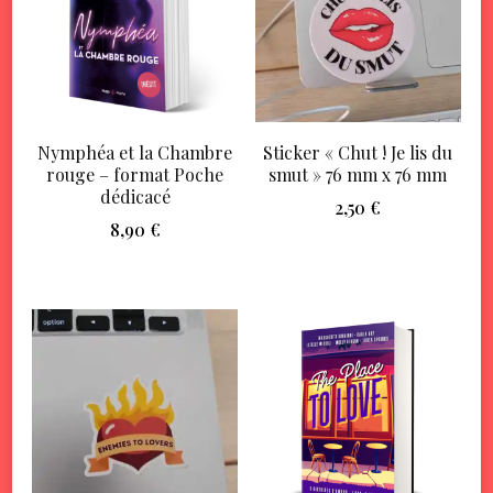
Nymphéa et la Chambre
Sticker « Chut ! Je lis du
rouge – format Poche
smut » 76 mm x 76 mm
dédicacé
2,50
€
8,90
€