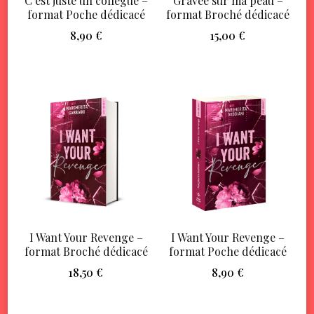
C’est juste un collègue –
Gravée sur ma peau –
format Poche dédicacé
format Broché dédicacé
8,90
€
15,00
€
I Want Your Revenge –
I Want Your Revenge –
format Broché dédicacé
format Poche dédicacé
18,50
€
8,90
€