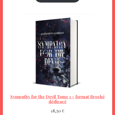
Sympathy for the Devil Tome 1 – format Broché
dédicacé
18,50
€