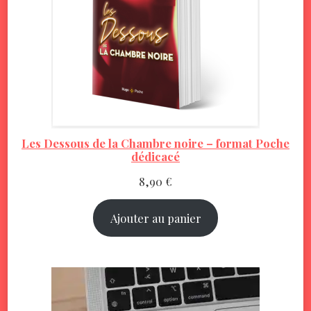
Les Dessous de la Chambre noire – format Poche
dédicacé
8,90
€
Ajouter au panier